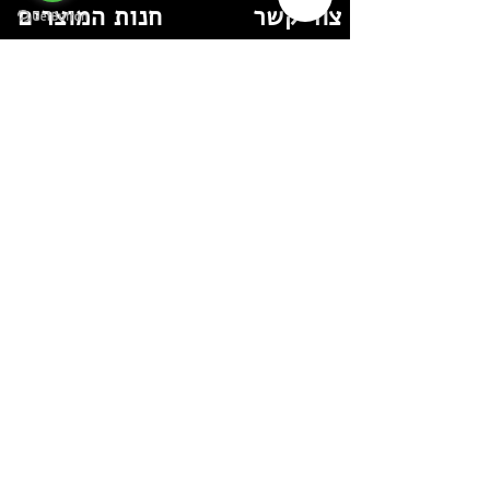
צור קשר
חנות המוצרים
טלפון:
קרם הבהרה
קרם לחות
04-8401740
/
054-7482000
קרם עיניים
ללא הזרקות
מייל:
סבון לפנים
GeulaCosmetics@gmail.com
סרום
מידע
אודות
עקבי אחרינו למבצעים והטבות
צור קשר
תקנון
המלצות