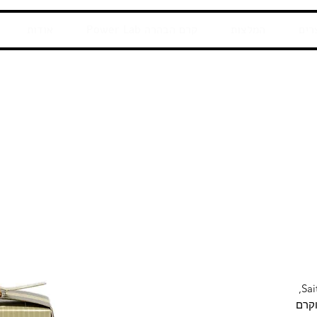
רים
המלצות
קרם הבהרה Power Lab
אודות
סדרת 50+ אנטי אייג'ינג של חברת Saito,
וקרם